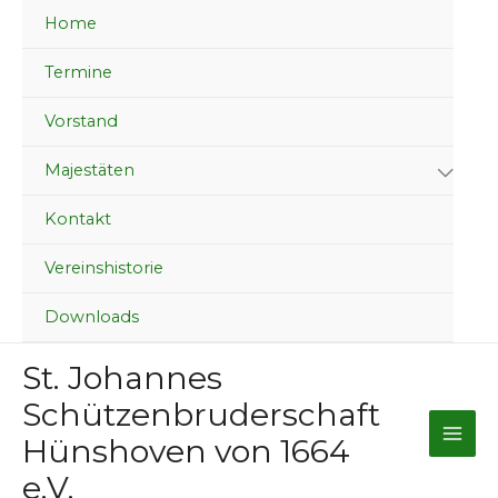
Zum
Home
Inhalt
springen
Termine
Vorstand
Majestäten
Kontakt
Vereinshistorie
Downloads
St. Johannes
Schützenbruderschaft
Hünshoven von 1664
e.V.